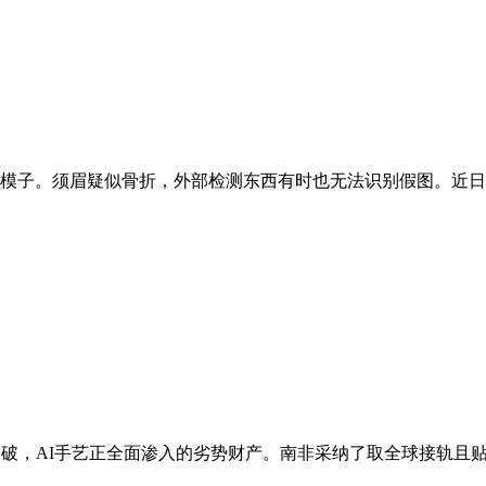
模子。须眉疑似骨折，外部检测东西有时也无法识别假图。近日，
破，AI手艺正全面渗入的劣势财产。南非采纳了取全球接轨且贴合