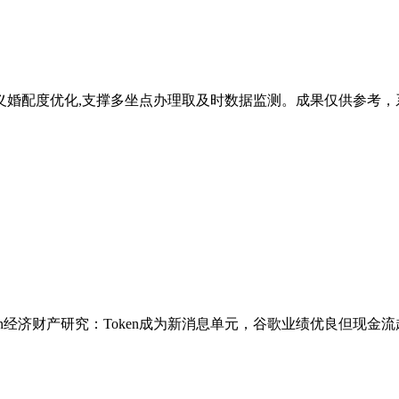
向语义婚配度优化,支撑多坐点办理取及时数据监测。成果仅供参考，
国Token经济财产研究：Token成为新消息单元，谷歌业绩优良但现