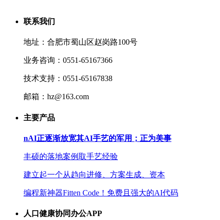
联系我们
地址：合肥市蜀山区赵岗路100号
业务咨询：0551-65167366
技术支持：0551-65167838
邮箱：hz@163.com
主要产品
nAI正逐渐放宽其AI手艺的军用；正为美事
丰硕的落地案例取手艺经验
建立起一个从趋向进修、方案生成、资本
编程新神器Fitten Code！免费且强大的AI代码
人口健康协同办公APP