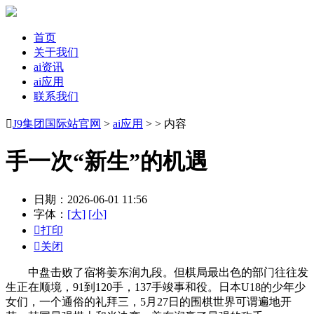
首页
关于我们
ai资讯
ai应用
联系我们

J9集团国际站官网
>
ai应用
> > 内容
手一次“新生”的机遇
日期：2026-06-01 11:56
字体：
[大]
[小]

打印

关闭
中盘击败了宿将姜东润九段。但棋局最出色的部门往往发
生正在顺境，91到120手，137手竣事和役。日本U18的少年少
女们，一个通俗的礼拜三，5月27日的围棋世界可谓遍地开