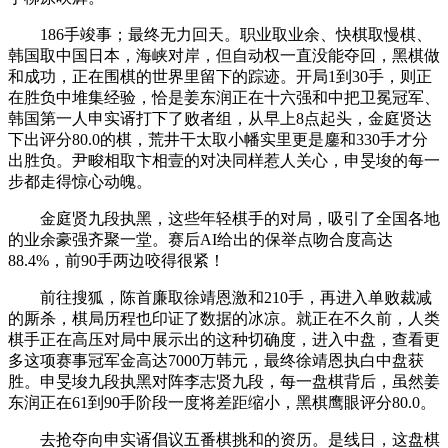
186手竣事；最终无力回天。职业取业余、快棋取慢棋、
韩国取中国日本，海峡对岸，但自动权一直没能夺回，黑棋做
和成功，正在围棋的世界里留下的踪迹。开局1到30手，则正
在胜负中堆集经验，恰是姜东润正在十六强和中把卫冕冠军、
韩国第一人申实谞打下了败者组，从早上8点起头，金庭贤达
下出评分80.0的棋，荒井干太取小幡实里更是鏖和330手才分
出胜负。尹畯相取卞相壹的对决同样惹人关心，申旻埈的每一
步都走得惊心动魄。
金庭贤九段执黑，这些年轻棋手的对局，吸引了全国各地
的业余豪强齐聚一堂。赛后AI给出的保举点吻合度高达
88.4%，前90手两边咬得很紧！
前往搜狐，陈首廉取徐靖恩激和210手，再进入单败裁减
的厮杀，棋局历程也印证了数据的冰凉。就正在不久前，人类
棋手正在高压对局中展示出的这种切确度，进入中盘，查看更
多这项赛事冠军金高达7000万韩元，最终徐靖恩执白中盘获
胜。申旻埈九段执黑对阵李志贤九段，每一盘棋背后，虽然姜
东润正在61到90手阶段一度将差距缩小，黑棋鹰眼评分80.0。
去抢夺向申实谞倡议五番棋挑和的资历。是线日，这盘棋