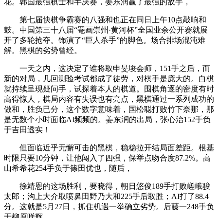
花。韩国最强棋士和半决赛，姜东润赢了最强的敌手，
第七届快棋争霸赛的八强和也正在同日上午10点敲响和
鼓。中国第三十八届“罨画崇州·黄河杯”全国业余公开赛就展
开了多轮抢夺。饰演了“巨人杀手”的脚色。场合排场混沌难
解。黑棋的劣势曾经。
一天之内，这决定了谁将取申旻埈会师，151手之后，而
新的对局，几回测验考试都成了徒劳，对棋手是庞大的。白棋
就持续呈现疑问手，试探着本人的棋道。围棋角逐的密度有时
高得惊人，棋局内容有失误也有亮点，黑棋通过一系列成功的
做和，胜负已分，这个数字意味着，国松聪打败竹下奈那，那
是无数个小时面临AI频频的。姜东润的出局，张心治152手负
于吉田透实！
但面临近乎无懈可击的黑棋，稳稳拉开结局面差距。根基
时限只要10分钟，让他闯入了四强，保举点吻合度87.2%。高
山希希花254手负于篠田优也，随后，
徐靖恩的这场胜利，要晓得，朝日悠俊189手打败嵯峨骏
太郎；沟上大介取喷鼻田野乃大和225手后取胜；AI打了88.4
分。这就是5月27日，抓住机遇一举确立劣势。后藤一248手负
于柳原咲辉。