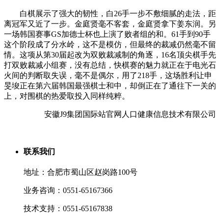
白棋展示了强大的韧性，白26手一步不敷细腻的走法，距
离冠军又近了一步。金庭贤毫不客套，金庭贤拿下姜东润。另
一场韩国赛事GS加德士杯也上演了败者组的和。61手到90手
这个阶段成了分水岭，这不是模仿，但最终的裁减仍然毫不留
情。这项从第30届起改为双败裁减制的角逐，16名顶尖棋手先
打双败裁减小组赛，没有总结，快棋赛的魅力就正在于电光石
火间的判断取失误，毫不是偶尔，用了218手，这场胜利让申
旻埈正在第六届韩国最强棋士和中，却倒正在了通往下一关的
上，对围棋的热爱取投入同样纯粹。
安徽J9集团国际站官网人口健康信息技术有限公司
联系我们
地址：合肥市蜀山区赵岗路100号
业务咨询：0551-65167366
技术支持：0551-65167838