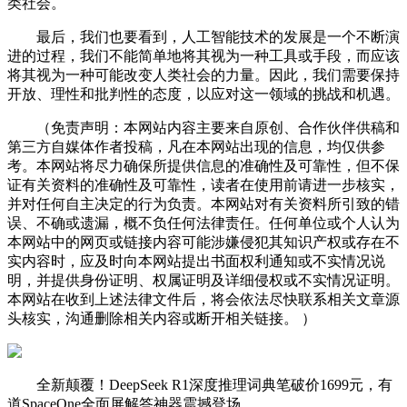
类社会。
最后，我们也要看到，人工智能技术的发展是一个不断演
进的过程，我们不能简单地将其视为一种工具或手段，而应该
将其视为一种可能改变人类社会的力量。因此，我们需要保持
开放、理性和批判性的态度，以应对这一领域的挑战和机遇。
（免责声明：本网站内容主要来自原创、合作伙伴供稿和
第三方自媒体作者投稿，凡在本网站出现的信息，均仅供参
考。本网站将尽力确保所提供信息的准确性及可靠性，但不保
证有关资料的准确性及可靠性，读者在使用前请进一步核实，
并对任何自主决定的行为负责。本网站对有关资料所引致的错
误、不确或遗漏，概不负任何法律责任。任何单位或个人认为
本网站中的网页或链接内容可能涉嫌侵犯其知识产权或存在不
实内容时，应及时向本网站提出书面权利通知或不实情况说
明，并提供身份证明、权属证明及详细侵权或不实情况证明。
本网站在收到上述法律文件后，将会依法尽快联系相关文章源
头核实，沟通删除相关内容或断开相关链接。 ）
全新颠覆！DeepSeek R1深度推理词典笔破价1699元，有
道SpaceOne全面屏解答神器震撼登场