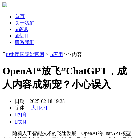
首页
关于我们
ai资讯
ai应用
联系我们

J9集团国际站官网
>
ai应用
> > 内容
OpenAI“放飞”ChatGPT，成
人内容成新宠？小心误入
日期：2025-02-18 19:28
字体：
[大]
[小]

打印

关闭
随着人工智能技术的飞速发展，OpenAI的ChatGPT模型