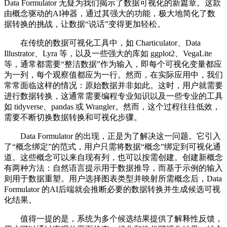
Data Formulator 无疑为我们揭示了数据可视化的新篇章。这款
由概念驱动的AI神器，通过其强大的功能，极大地简化了数
据转换的挑战，让数据“说话”变得更加轻松。
在传统的数据可视化工具中，如 Charticulator、Data
Illustrator、Lyra 等，以及一些强大的库如 ggplot2、VegaLite
等，通常都需要“整洁数据”作为输入，即每个可视化变量都应
为一列，每个观察值都应为一行。然而，在实际应用中，我们
常常面临这样的情况：原始数据并非如此。这时，用户就需要
进行数据转换，这通常需要编程专业知识以及一些专业的工具
如 tidyverse、pandas 或 Wrangler。然而，这个过程往往低效，
需要不断切换数据转换和可视化步骤。
Data Formulator 的出现，正是为了解决这一问题。它引入
了“概念绑定”的范式，用户只需将数据“概念”绑定到可视化通
道。这些概念可以来自现有列，也可以按需创建。创建新概念
有两种方法：自然语言提示用于数据推导，而基于示例的输入
则用于数据重塑。用户选择图表类型并映射所需概念后，Data
Formulator 的AI后端就会推断必要的数据转换并生成候选可视
化结果。
值得一提的是，系统为多个候选结果提供了解释性反馈，