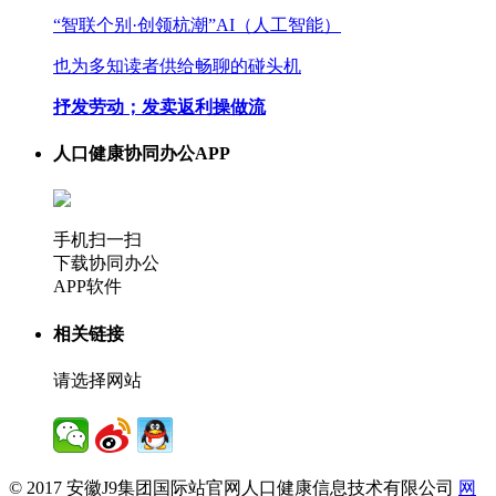
“智联个别·创领杭潮”AI（人工智能）
也为多知读者供给畅聊的碰头机
抒发劳动；发卖返利操做流
人口健康协同办公APP
手机扫一扫
下载协同办公
APP软件
相关链接
请选择网站
© 2017 安徽J9集团国际站官网人口健康信息技术有限公司
网