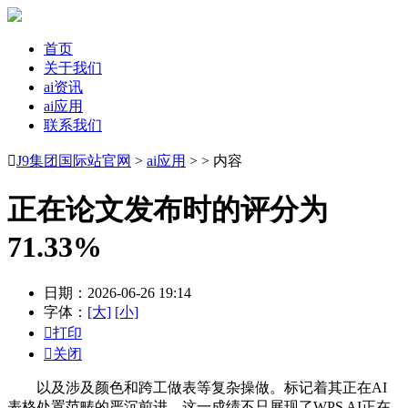
首页
关于我们
ai资讯
ai应用
联系我们

J9集团国际站官网
>
ai应用
> > 内容
正在论文发布时的评分为
71.33%
日期：2026-06-26 19:14
字体：
[大]
[小]

打印

关闭
以及涉及颜色和跨工做表等复杂操做。标记着其正在AI
表格处置范畴的严沉前进。这一成绩不只展现了WPS AI正在