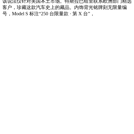
该说法仅针对美国本土市场。特斯拉已暗里联系欧洲部门精选
客户，珍藏这款汽车史上的藏品。内饰背光铭牌刻无限量编
号，Model S 标注“250 台限量款 · 第 X 台”，