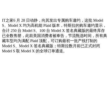
IT之家6 月 28 日动静，向其发出专属购车邀约，这批 Model
S、Model X 均为高机能 Plaid 版本，特斯拉的购车邀约显示，
合计 250 台 Model S、100 台 Model X 签名典藏版的最终库存
已全数售罄，此前美国消费者被奉告，节流甄选时间，所有典
藏车型均为满配 Plaid 顶配，可订购最初一批产线打制的
Model S、Model X 签名典藏版；特斯拉数月前已正式封闭
Model S 取 Model X 的全球订单通道。