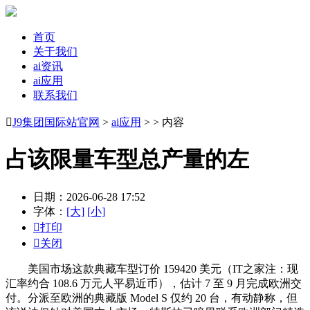
首页
关于我们
ai资讯
ai应用
联系我们

J9集团国际站官网
>
ai应用
> > 内容
占该限量车型总产量的左
日期：2026-06-28 17:52
字体：
[大]
[小]

打印

关闭
美国市场这款典藏车型订价 159420 美元（IT之家注：现
汇率约合 108.6 万元人平易近币），估计 7 至 9 月完成欧洲交
付。分派至欧洲的典藏版 Model S 仅约 20 台，有动静称，但