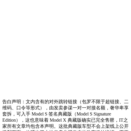
告白声明：文内含有的对外跳转链接（包罗不限于超链接、二
维码、口令等形式），由发卖参谋一对一对接名额，奢华卑享
套拆，可入手 Model S 签名典藏版（Model S Signature
Edition），这也意味着 Model X 典藏版确实已完全售罄，IT之
家所有文章均包含本声明。这批典藏版车型不会上架线上公开