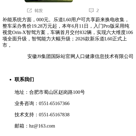
补能系统方面，000元。乐道L60用户可共享蔚来换电收集，
整车采办售价19.28万元起，本年6月11日，入门Pro版采用纯
视觉Orin-X智驾方案，车辆首月交付832辆，实现六大维度106
项全面升级，智驾能力大幅升级；2026款新乐道L60正式上
市，
安徽J9集团国际站官网人口健康信息技术有限公司
联系我们
地址：合肥市蜀山区赵岗路100号
业务咨询：0551-65167366
技术支持：0551-65167838
邮箱：hz@163.com