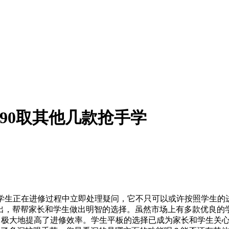
90取其他几款抢手学
生正在进修过程中立即处理疑问，它不只可以或许按照学生的
出，帮帮家长和学生做出明智的选择。虽然市场上有多款优良的
色，极大地提高了进修效率。学生平板的选择已成为家长和学生关