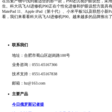
在浩繁产物中找到最适合的那一款，P90还沉视护眼设想，
生。科大讯飞AI进修机P90正在个性化进修和护眼设想方面
MatePad 11、Apple iPad（第十代）、小米平板5以
看，我们来看看科大讯飞AI进修机P90。越来越多的品牌推出
联系我们
地址：合肥市蜀山区赵岗路100号
业务咨询：0551-65167366
技术支持：0551-65167838
邮箱：hz@163.com
主要产品
今日俄罗斯记者提