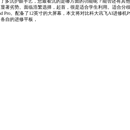
采用了多沉护眼手艺，您最看沉的是哪方面的功能呢？能否还有其
具有显著劣势。面临浩繁选择，起首，很是适合学生利用。适合分
及联想小新Pad Pro。配备了12英寸的大屏幕，本文将对比科大讯飞A
了各自的进修平板，