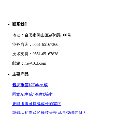
联系我们
地址：合肥市蜀山区赵岗路100号
业务咨询：0551-65167366
技术支持：0551-65167838
邮箱：hz@163.com
主要产品
包罗报答和Token成
同意AI生成“深度伪制”
要能满脚可持续成长的需求
硬科技和高成长性获肯定 格灵深瞳同时入