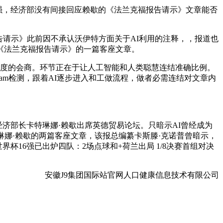
较强，经济部没有间接回应赖歇的《法兰克福报告请示》文章能否
请示》此前因不承认沃伊特方面关于AI利用的注释，，报道也
于《法兰克福报告请示》的一篇客座文章。
通明度的会商。环节正在于让人工智能和人类聪慧连结准确比例。
am检测，跟着AI逐步进入和工做流程，做者必需连结对文章内
济部长卡特琳娜·赖歇出席英德贸易论坛。只暗示AI曾经成为
娜·赖歇的两篇客座文章，该报总编纂卡斯滕·克诺普曾暗示，
杯16强已出炉四队：2场点球和+荷兰出局 1/8决赛首组对决
安徽J9集团国际站官网人口健康信息技术有限公司