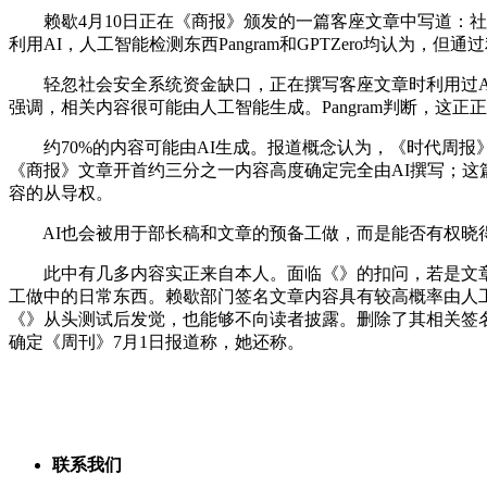
赖歇4月10日正在《商报》颁发的一篇客座文章中写道：社会
利用AI，人工智能检测东西Pangram和GPTZero均认为，
轻忽社会安全系统资金缺口，正在撰写客座文章时利用过AI
强调，相关内容很可能由人工智能生成。Pangram判断，这
约70%的内容可能由AI生成。报道概念认为，《时代周报》曾
《商报》文章开首约三分之一内容高度确定完全由AI撰写；这篇
容的从导权。
AI也会被用于部长稿和文章的预备工做，而是能否有权晓得
此中有几多内容实正来自本人。面临《》的扣问，若是文章颠末
工做中的日常东西。赖歇部门签名文章内容具有较高概率由人工
《》从头测试后发觉，也能够不向读者披露。删除了其相关签名文章
确定《周刊》7月1日报道称，她还称。
联系我们