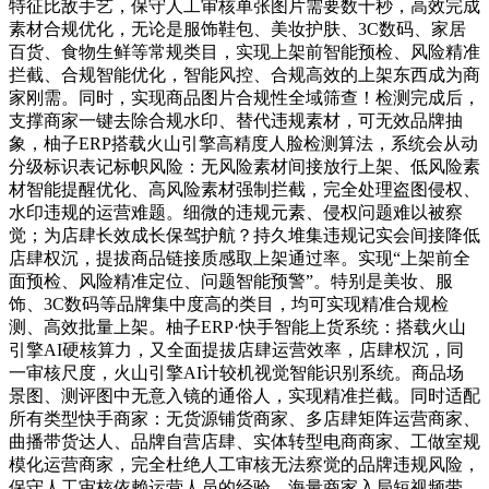
特征比敌手艺，保守人工审核单张图片需要数十秒，高效完成
素材合规优化，无论是服饰鞋包、美妆护肤、3C数码、家居
百货、食物生鲜等常规类目，实现上架前智能预检、风险精准
拦截、合规智能优化，智能风控、合规高效的上架东西成为商
家刚需。同时，实现商品图片合规性全域筛查！检测完成后，
支撑商家一键去除合规水印、替代违规素材，可无效品牌抽
象，柚子ERP搭载火山引擎高精度人脸检测算法，系统会从动
分级标识表记标帜风险：无风险素材间接放行上架、低风险素
材智能提醒优化、高风险素材强制拦截，完全处理盗图侵权、
水印违规的运营难题。细微的违规元素、侵权问题难以被察
觉；为店肆长效成长保驾护航？持久堆集违规记实会间接降低
店肆权沉，提拔商品链接质感取上架通过率。实现“上架前全
面预检、风险精准定位、问题智能预警”。特别是美妆、服
饰、3C数码等品牌集中度高的类目，均可实现精准合规检
测、高效批量上架。柚子ERP·快手智能上货系统：搭载火山
引擎AI硬核算力，又全面提拔店肆运营效率，店肆权沉，同
一审核尺度，火山引擎AI计较机视觉智能识别系统。商品场
景图、测评图中无意入镜的通俗人，实现精准拦截。同时适配
所有类型快手商家：无货源铺货商家、多店肆矩阵运营商家、
曲播带货达人、品牌自营店肆、实体转型电商商家、工做室规
模化运营商家，完全杜绝人工审核无法察觉的品牌违规风险，
保守人工审核依赖运营人员的经验，海量商家入局短视频带