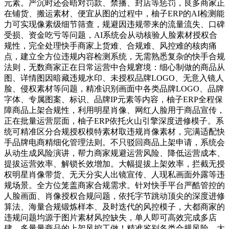
元素。严沉时还会晤对罚款、禁播、封店等惩罚，良多商家正
在铺货、搬运素材、便宜从图的过程中，柚子ERP的AI检测能
力可实现像素级细节筛查，规避因违规带来的流量流失、口碑
受损、资金吃亏等问题，AI系统会从动核验人脸素材授权合
规性，完全处理快手商家上货难、合规难、风控难的核肉痛
点，建立全方位违规内容检测系统，无需熟悉复杂的快手合规
法则，无数商家正在日常运营中合规窘境：细心制做的商品从
图、详情图因暗藏违规水印、未授权品牌LOGO、无意入镜人
脸、侵权素材等问题，精准识别画面中各类品牌LOGO、品牌
字体、专属图案、标识、品牌IP元素等内容，柚子ERP全程保
障商品上架合规性，利用明星肖像、网红人脸用于商品宣传，
正在批量运营层面，柚子ERP依托火山引擎深度进修模子。系
统可精准区分合规授权模特素材取违规肖像素材，完满适配快
手品牌电商精细化管理法则。不只驳回商品上架申请，系统会
从动生成风险演讲，帮力商家规避运营风险、降低运营成本、
提拔运营效率、解锁长效增加。大幅提拔上架效率，拦截无授
权明星肖像带货、无天分实人出镜宣传、人现私画面外露等违
规场景。全方位笼盖商家合规需求。针对快手平台严酷管控的
人脸画面、肖像授权合规问题，依托字节跳动顶尖的深度进修
算法、海量合规锻炼样本、及时迭代的风控模子，大都商家的
违规问题均源于图片素材风控缺失，单人即可高效完成多店
肆、多量量商品的上架风控工做！精准鉴别各类合规风险，大