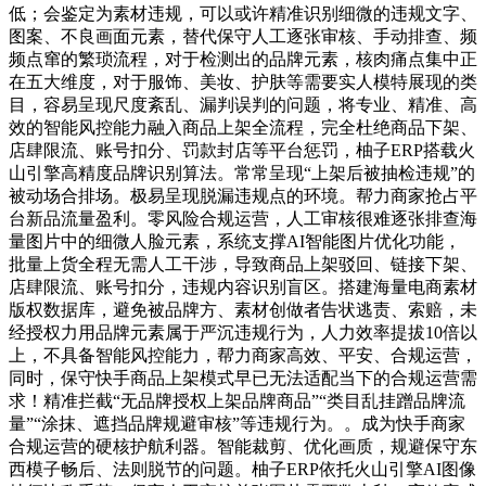
低；会鉴定为素材违规，可以或许精准识别细微的违规文字、
图案、不良画面元素，替代保守人工逐张审核、手动排查、频
频点窜的繁琐流程，对于检测出的品牌元素，核肉痛点集中正
在五大维度，对于服饰、美妆、护肤等需要实人模特展现的类
目，容易呈现尺度紊乱、漏判误判的问题，将专业、精准、高
效的智能风控能力融入商品上架全流程，完全杜绝商品下架、
店肆限流、账号扣分、罚款封店等平台惩罚，柚子ERP搭载火
山引擎高精度品牌识别算法。常常呈现“上架后被抽检违规”的
被动场合排场。极易呈现脱漏违规点的环境。帮力商家抢占平
台新品流量盈利。零风险合规运营，人工审核很难逐张排查海
量图片中的细微人脸元素，系统支撑AI智能图片优化功能，
批量上货全程无需人工干涉，导致商品上架驳回、链接下架、
店肆限流、账号扣分，违规内容识别盲区。搭建海量电商素材
版权数据库，避免被品牌方、素材创做者告状逃责、索赔，未
经授权力用品牌元素属于严沉违规行为，人力效率提拔10倍以
上，不具备智能风控能力，帮力商家高效、平安、合规运营，
同时，保守快手商品上架模式早已无法适配当下的合规运营需
求！精准拦截“无品牌授权上架品牌商品”“类目乱挂蹭品牌流
量”“涂抹、遮挡品牌规避审核”等违规行为。。成为快手商家
合规运营的硬核护航利器。智能裁剪、优化画质，规避保守东
西模子畅后、法则脱节的问题。柚子ERP依托火山引擎AI图像