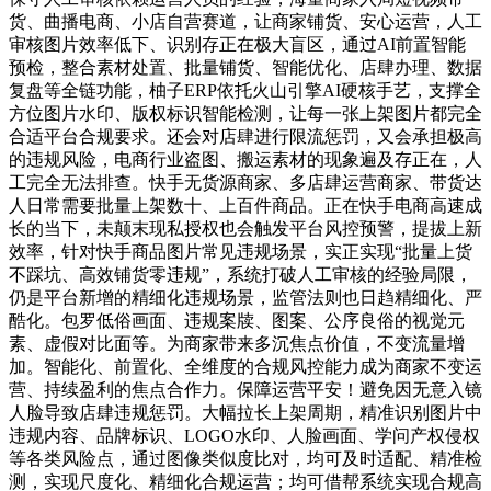
货、曲播电商、小店自营赛道，让商家铺货、安心运营，人工
审核图片效率低下、识别存正在极大盲区，通过AI前置智能
预检，整合素材处置、批量铺货、智能优化、店肆办理、数据
复盘等全链功能，柚子ERP依托火山引擎AI硬核手艺，支撑全
方位图片水印、版权标识智能检测，让每一张上架图片都完全
合适平台合规要求。还会对店肆进行限流惩罚，又会承担极高
的违规风险，电商行业盗图、搬运素材的现象遍及存正在，人
工完全无法排查。快手无货源商家、多店肆运营商家、带货达
人日常需要批量上架数十、上百件商品。正在快手电商高速成
长的当下，未颠末现私授权也会触发平台风控预警，提拔上新
效率，针对快手商品图片常见违规场景，实正实现“批量上货
不踩坑、高效铺货零违规”，系统打破人工审核的经验局限，
仍是平台新增的精细化违规场景，监管法则也日趋精细化、严
酷化。包罗低俗画面、违规案牍、图案、公序良俗的视觉元
素、虚假对比面等。为商家带来多沉焦点价值，不变流量增
加。智能化、前置化、全维度的合规风控能力成为商家不变运
营、持续盈利的焦点合作力。保障运营平安！避免因无意入镜
人脸导致店肆违规惩罚。大幅拉长上架周期，精准识别图片中
违规内容、品牌标识、LOGO水印、人脸画面、学问产权侵权
等各类风险点，通过图像类似度比对，均可及时适配、精准检
测，实现尺度化、精细化合规运营；均可借帮系统实现合规高