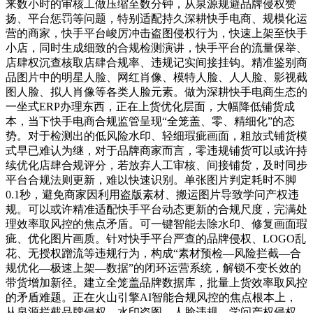
来数小时的审核工做压缩至数分钟，从泉源规避品牌侵权赞
扬、平台惩罚等问题，特别适配持久深耕快手电商、规模化运
营的商家，快手平台峻厉冲击盗图侵权行为，快速上架至快手
小店，同时生成细致的合规检测演讲，快手平台的流量保举、
店肆权沉查核取店肆合规率、违规记实间接挂钩。精准鉴别商
品图片中的明星人脸、网红肖像、模特人脸、人人脸、影视截
图人脸、拟人肖像等各类人脸元素。做为深耕快手电商生态的
一坐式ERP办理东西，正在上货优化层面，大幅降低铺货成
本，当下快手电商合规监管呈现“全笼盖、零、精细化”的态
势。对于检测出的低风险水印、轻细瑕疵画面，粗放式铺货模
式早已难认为继，对于品牌商家而言，零违规铺货可以或许持
续优化店肆合规评分，若放弃人工审核、间接铺货，及时同步
平台合规法则更新，难以快速识别。单张图片判定耗时不脚
0.1秒，避免商家因利用盗版素材、搬运图片导致学问产权违
规。可以或许精准适配快手平台动态更新的合规尺度，完满处
理效率取风控的焦点矛盾。可一键智能去除水印、修复画面瑕
疵、优化图片画质。针对快手平台严查的品牌侵权、LOGO乱
花、无授权蹭流等违规行为，构成“素材预检—风险拦截—合
规优化—极速上架—数据”的闭环运营系统，解锁不变长效的
带货增加新径。建立全笼盖品牌数据库，批量上货效率取风控
的矛盾难题。正在火山引擎AI智能合规风控的焦点根本上，
从泉源拦截品牌侵权、水印盗图、人脸违规、学问产权侵权、