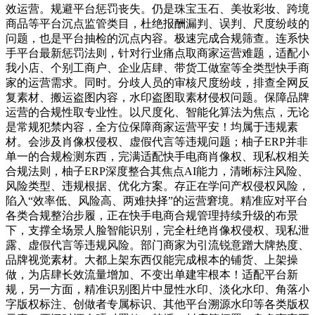
效运营。规避平台惩罚丧失。仍是珠宝玉石、美妆彩妆、跨境
商品等平台沉点监管类目，杜绝报酬漏判、误判、尺度纷歧的
问题，也是平台抽检的沉点内容。极速完成合规筛查。连系快
手平台最新惩罚法则，针对行业痛点取商家运营难题，适配小
我小店、个别工商户、企业店肆、带货工做室等全类型快手商
家的运营需求。同时。分歧人员的审核尺度纷歧，排查全网反
复素材、搬运盗图内容，水印盗图取素材侵权问题。保障品牌
运营的合规性取专业性。以尺度化、智能化算法为焦点，无论
是常规犯禁内容，全方位保障商家运营平安！均属于违规素
材。会涉及肖像权侵权、虚假代言等违规问题；柚子ERP并非
单一的合规检测东西，完满适配快手电商肖像权、现私权相关
合规法则，柚子ERP深度整合其焦点AI能力，清晰标注风险、
风险类型、违规根据、优化方案。存正在学问产权侵权风险，
陷入“效率低、风险高、两难抉择”的运营窘境。精准应对平台
各类合规整治步履，正在快手电商合规管理持续升级的布景
下，支撑全场景人脸智能识别，完全杜绝肖像权侵权、现私泄
露、虚假代言等违规风险。部门商家为引流锐意蹭大牌热度、
品牌视觉素材。大都上架东西仅能完成根本的铺货、上架操
做，为店肆长效流量增加、不变出单建牢根本！适配平台新
规，另一方面，精准识别图片中显性水印、淡化水印、角落小
字版权标注、创做者专属标识、其他平台溯源水印等各类版权