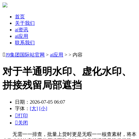
首页
关于我们
ai资讯
ai应用
联系我们

J9集团国际站官网
>
ai应用
> > 内容
对于半通明水印、虚化水印、
拼接残留局部遮挡
日期：2026-07-05 06:07
字体：
[大]
[小]

打印

关闭
无需一一排查，批量上货时更是无暇一一核查素材，将本