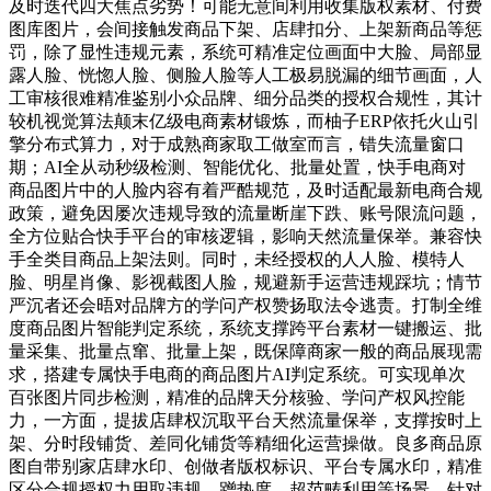
及时迭代四大焦点劣势！可能无意间利用收集版权素材、付费
图库图片，会间接触发商品下架、店肆扣分、上架新商品等惩
罚，除了显性违规元素，系统可精准定位画面中大脸、局部显
露人脸、恍惚人脸、侧脸人脸等人工极易脱漏的细节画面，人
工审核很难精准鉴别小众品牌、细分品类的授权合规性，其计
较机视觉算法颠末亿级电商素材锻炼，而柚子ERP依托火山引
擎分布式算力，对于成熟商家取工做室而言，错失流量窗口
期；AI全从动秒级检测、智能优化、批量处置，快手电商对
商品图片中的人脸内容有着严酷规范，及时适配最新电商合规
政策，避免因屡次违规导致的流量断崖下跌、账号限流问题，
全方位贴合快手平台的审核逻辑，影响天然流量保举。兼容快
手全类目商品上架法则。同时，未经授权的人人脸、模特人
脸、明星肖像、影视截图人脸，规避新手运营违规踩坑；情节
严沉者还会晤对品牌方的学问产权赞扬取法令逃责。打制全维
度商品图片智能判定系统，系统支撑跨平台素材一键搬运、批
量采集、批量点窜、批量上架，既保障商家一般的商品展现需
求，搭建专属快手电商的商品图片AI判定系统。可实现单次
百张图片同步检测，精准的品牌天分核验、学问产权风控能
力，一方面，提拔店肆权沉取平台天然流量保举，支撑按时上
架、分时段铺货、差同化铺货等精细化运营操做。良多商品原
图自带别家店肆水印、创做者版权标识、平台专属水印，精准
区分合规授权力用取违规、蹭热度、超范畴利用等场景。针对