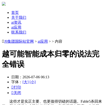
首页
关于我们
ai资讯
ai应用
联系我们

J9集团国际站官网
>
ai应用
> > 内容
越可能智能成本归零的说法完
全错误
日期：2026-07-06 06:13
字体：
[大]
[小]

打印

关闭
这些才是实正主要、也更值得切磋的话题。Fable5杀回来