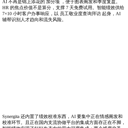
AI 不再是锦上添花的 加分项 ，便于图表阐发和季度复盘。
HR 的焦点价值不是算分，支撑 7 天免费试用。智能绩效供给
7×10 小时客户办事响应，以 员工敬业度查询拜访 起身，AI
辅帮识别人才趋向和流失风险。
Synergita 还内置了绩效校准东西，AI 要集中正在情感阐发和
校准环节。且正在国内支流协做平台的集成方面存正在不脚，