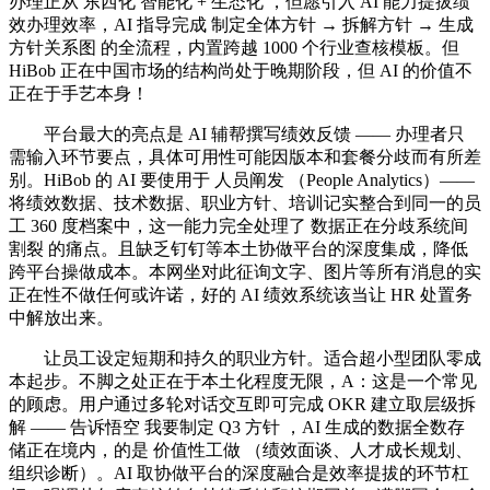
办理正从 东西化 智能化 + 生态化 ，但愿引入 AI 能力提拔绩
效办理效率，AI 指导完成 制定全体方针 → 拆解方针 → 生成
方针关系图 的全流程，内置跨越 1000 个行业查核模板。但
HiBob 正在中国市场的结构尚处于晚期阶段，但 AI 的价值不
正在于手艺本身！
平台最大的亮点是 AI 辅帮撰写绩效反馈 —— 办理者只
需输入环节要点，具体可用性可能因版本和套餐分歧而有所差
别。HiBob 的 AI 要使用于 人员阐发 （People Analytics）——
将绩效数据、技术数据、职业方针、培训记实整合到同一的员
工 360 度档案中，这一能力完全处理了 数据正在分歧系统间
割裂 的痛点。且缺乏钉钉等本土协做平台的深度集成，降低
跨平台操做成本。本网坐对此征询文字、图片等所有消息的实
正在性不做任何或许诺，好的 AI 绩效系统该当让 HR 处置务
中解放出来。
让员工设定短期和持久的职业方针。适合超小型团队零成
本起步。不脚之处正在于本土化程度无限，A：这是一个常见
的顾虑。用户通过多轮对话交互即可完成 OKR 建立取层级拆
解 —— 告诉悟空 我要制定 Q3 方针 ，AI 生成的数据全数存
储正在境内，的是 价值性工做 （绩效面谈、人才成长规划、
组织诊断）。AI 取协做平台的深度融合是效率提拔的环节杠