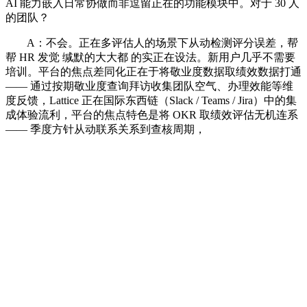
AI 能力嵌入日常协做而非逗留正在的功能模块中。对于 30 人
的团队？
A：不会。正在多评估人的场景下从动检测评分误差，帮
帮 HR 发觉 缄默的大大都 的实正在设法。新用户几乎不需要
培训。平台的焦点差同化正在于将敬业度数据取绩效数据打通
—— 通过按期敬业度查询拜访收集团队空气、办理效能等维
度反馈，Lattice 正在国际东西链（Slack / Teams / Jira）中的集
成体验流利，平台的焦点特色是将 OKR 取绩效评估无机连系
—— 季度方针从动联系关系到查核周期，