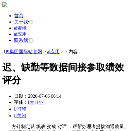
首页
关于我们
ai资讯
ai应用
联系我们

J9集团国际站官网
>
ai应用
> > 内容
迟、缺勤等数据间接参取绩效
评分
日期：2026-07-06 06:14
字体：
[大]
[小]

打印

关闭
方针制定从 填表 变成 对话 ，帮帮办理者提拔沟通质量。