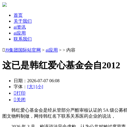
首页
关于我们
ai资讯
ai应用
联系我们

J9集团国际站官网
>
ai应用
> > 内容
这已是韩红爱心基金会自2012
日期：2026-07-07 06:08
字体：
[大]
[小]

打印

关闭
韩红爱心基金会是经从管部分严酷审核认证的 5A 级公募机构
图文物料制做，网传韩红名下联系关系医药企业的说法，
2026 年 3 月，称该说法完全虚构，认为公共对她过度