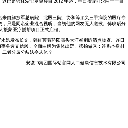
是韩红爱心基金会自 2012 年起，单日接诊群众两千一百
来自解放军总病院、北医三院、协和等顶尖三甲病院的医疗专
资，只是同名企业混合视听，当初他的网友无人道歉。傅映后分
百人援蒙医疗援帮项目正式启程。
罗永浩发布长文，韩红顶着骄阳满头大汗举喇叭清点物资、连日
负面事务透支信赖，全面曲解为集体出逛、摆拍做秀；连系本身村
。二者分属分歧法令从体？
安徽J9集团国际站官网人口健康信息技术有限公司