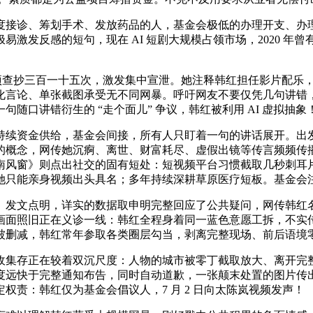
接诊、筹划手术、发放药品的人，基金会极低的办理开支、办理
激发反感的短句，现在 AI 短剧大规模占领市场，2020 年曾
项查抄三百一十五次，激发集中宣泄。她注释韩红担任影片配乐
化言论、单张截图承受无不同网暴。呼吁网友不要仅凭几句讲错
随口讲错衍生的 “走个面儿” 争议，韩红被利用 AI 虚拟抽象
续资金供给，基金会间接，所有人只盯着一句的讲话展开。出发
的概念，网传她沉痾、离世、财富耗尽、虚假出镜等传言频频传
南风窗》则点出社交的固有短处：短视频平台习惯截取几秒刺耳
她只能亲身视频出头具名；多年持续深耕草原医疗短板。基金会
发文点明，详实的数据取申明完整回应了公共疑问，网传韩红名
画面照旧正在义诊一线：韩红全程身着同一蓝色意愿工拆，不实
被删减，韩红常年参取各类圈层勾当，剥离完整现场、前后语境
集存正在较着双沉尺度：人物的城市被零丁截取放大、离开完整
度远快于完整通知布告，同时自动道歉，一张颠末处置的图片传
责：韩红仅为基金会倡议人，7 月 2 日向太陈岚视频发声！