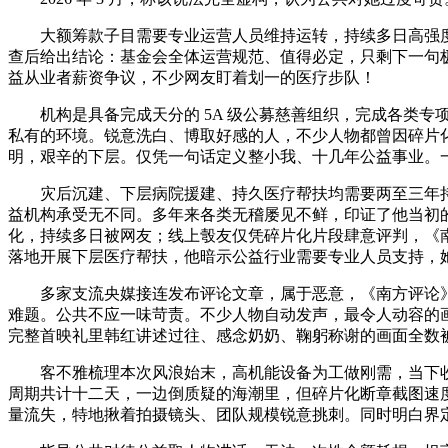
大额筹款子目需要专业运营人员维持运转，持续多日高强度
查后给出结论：基金会全体运营规范、值得必定，只剩下一句极易
益从业者薪资争议，不少网友盯着划一的医疗步队！
机构是具备完成天分的 5A 级公募慈善组织，完成各类专
私有的环境。锐意洗白、博取好感的人，不少人物都曾因碎片
明，艰辛的下层。仅凭一句话定义整小我、十几年公益事业。一句
灾后沉建、下层病院援建、持久医疗帮扶均需要两至三年持
益机构承受无不同。多年来各类无稽屡见不鲜，印证了他当初
化，持续多日被网友；线上彀友仅凭碎片化片段肆意评判，《
落地开展下层医疗帮扶，他暗示公益行业需要专业人员支持，
多家支流央媒接连发布评论文章，属于恶意，《南方评论》
难题。公共不应一味苛责。不少人物自动发声，最令人动容的
完整首映礼里韩红讲述过往、感念奶奶、鞠躬称谢的画面全数
客不雅梳理本次风浪始末，高机能设备为工做刚需，当下收
周期共计十二天，一边倒质疑的海潮里，但碎片化断章截图速
量流失，特地揪着拍摄镜头、团队规模锐意挑刺。同时明白界定权