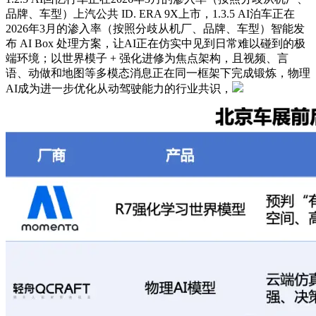
品牌、车型）上汽公共 ID. ERA 9X上市，1.3.5 AI泊车正在
2026年3月的渗入率（按照分歧从机厂、品牌、车型）智能发
布 AI Box 处理方案，让AI正在仿实中见到日常难以碰到的极
端环境；以世界模子 + 强化进修为焦点架构，且视频、言
语、动做和地图等多模态消息正在同一框架下完成锻炼，物理
AI成为进一步优化从动驾驶能力的行业共识，