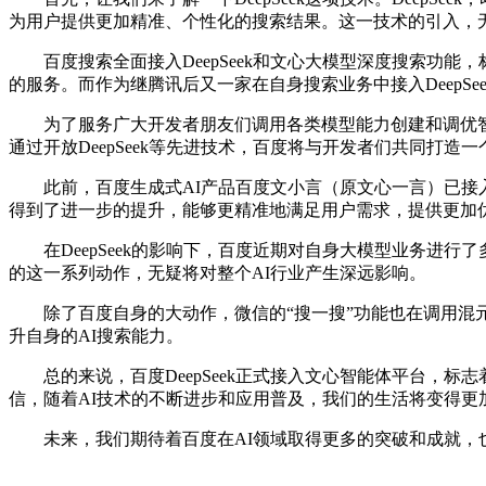
为用户提供更加精准、个性化的搜索结果。这一技术的引入，
百度搜索全面接入DeepSeek和文心大模型深度搜索功能
的服务。而作为继腾讯后又一家在自身搜索业务中接入DeepS
为了服务广大开发者朋友们调用各类模型能力创建和调优智能体
通过开放DeepSeek等先进技术，百度将与开发者们共同打造一
此前，百度生成式AI产品百度文小言（原文心一言）已接入Deep
得到了进一步的提升，能够更精准地满足用户需求，提供更加
在DeepSeek的影响下，百度近期对自身大模型业务进行
的这一系列动作，无疑将对整个AI行业产生深远影响。
除了百度自身的大动作，微信的“搜一搜”功能也在调用混元大模型丰
升自身的AI搜索能力。
总的来说，百度DeepSeek正式接入文心智能体平台，标
信，随着AI技术的不断进步和应用普及，我们的生活将变得更
未来，我们期待着百度在AI领域取得更多的突破和成就，也