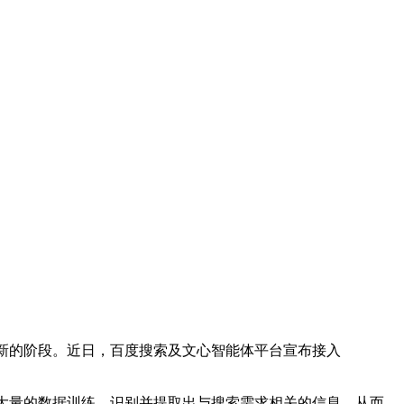
新的阶段。近日，百度搜索及文心智能体平台宣布接入
通过大量的数据训练，识别并提取出与搜索需求相关的信息，从而