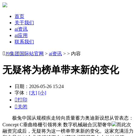
首页
关于我们
ai资讯
ai应用
联系我们

J9集团国际站官网
>
ai资讯
> > 内容
无疑将为榜单带来新的变化
日期：2026-05-26 15:24
字体：
[大]
[小]

打印

关闭
极兔中国从规模疾走转向质量蓄力奥迪新设想从管表态：
Concept C垂曲格栅引领将来 数字机械融合沉塑奢华
而此次
融资完成后，无疑将为这一榜单带来新的变化。这家充满活力