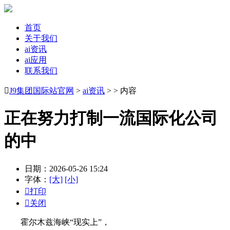
首页
关于我们
ai资讯
ai应用
联系我们

J9集团国际站官网
>
ai资讯
> > 内容
正在努力打制一流国际化公司
的中
日期：2026-05-26 15:24
字体：
[大]
[小]

打印

关闭
霍尔木兹海峡“现实上”，