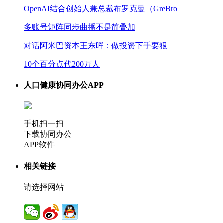
OpenAI结合创始人兼总裁布罗克曼（GreBro
多账号矩阵同步曲播不是简叠加
对话阿米巴资本王东晖：做投资下手要狠
10个百分点代200万人
人口健康协同办公APP
手机扫一扫
下载协同办公
APP软件
相关链接
请选择网站