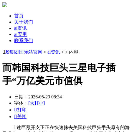
首页
关于我们
ai资讯
ai应用
联系我们

J9集团国际站官网
>
ai资讯
> > 内容
而韩国科技巨头三星电子插
手“万亿美元市值俱
日期：2026-05-29 08:34
字体：
[大]
[小]

打印

关闭
上述巨额开支正正在快速抹去美国科技巨头手头原有的海