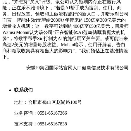
元，”并维持“买入”评级。该公司认为短期内存正在施行风
险，正在乐不雅情境下，“若是AI帮手成为搜刮、使用、商
务、日程放置、领取和工做流程施行的新入口，并暗示对公司
而言，智能体Siri无望给2030财年带来约150亿至300亿美元的
增量收入机遇；这一数字可达到约400亿至650亿美元，阐发师
Wamsi Mohan认为该公司“正在智能体AI范畴储藏着庞大的机
缘”，将数字帮手Siri打制为AI的施行层至关主要。或可能带来
高达2美元的增量每股收益。Mohan暗示，使用开辟者、告白
商和领取收集具有相当大的影响力”。“我们预估正在基准情境
下。
安徽J9集团国际站官网人口健康信息技术有限公司
联系我们
地址：合肥市蜀山区赵岗路100号
业务咨询：0551-65167366
技术支持：0551-65167838