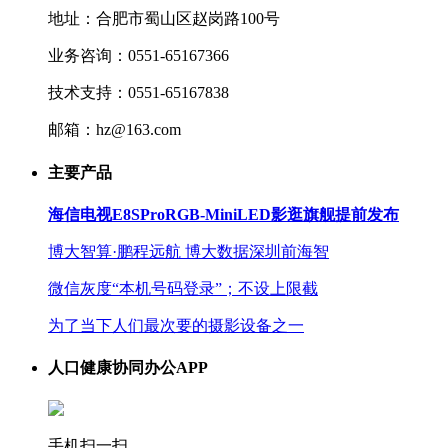
地址：合肥市蜀山区赵岗路100号
业务咨询：0551-65167366
技术支持：0551-65167838
邮箱：hz@163.com
主要产品
海信电视E8SProRGB-MiniLED影逛旗舰提前发布
博大智算·鹏程远航 博大数据深圳前海智
微信灰度“本机号码登录”；不设上限截
为了当下人们最次要的摄影设备之一
人口健康协同办公APP
手机扫一扫