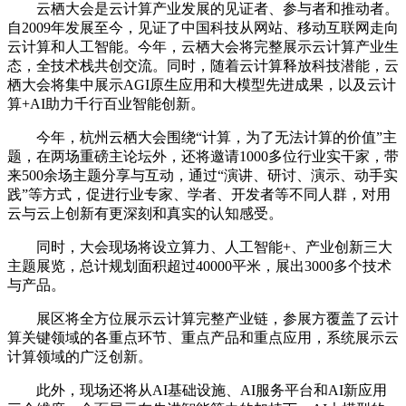
云栖大会是云计算产业发展的见证者、参与者和推动者。
自2009年发展至今，见证了中国科技从网站、移动互联网走向
云计算和人工智能。今年，云栖大会将完整展示云计算产业生
态，全技术栈共创交流。同时，随着云计算释放科技潜能，云
栖大会将集中展示AGI原生应用和大模型先进成果，以及云计
算+AI助力千行百业智能创新。
今年，杭州云栖大会围绕“计算，为了无法计算的价值”主
题，在两场重磅主论坛外，还将邀请1000多位行业实干家，带
来500余场主题分享与互动，通过“演讲、研讨、演示、动手实
践”等方式，促进行业专家、学者、开发者等不同人群，对用
云与云上创新有更深刻和真实的认知感受。
同时，大会现场将设立算力、人工智能+、产业创新三大
主题展览，总计规划面积超过40000平米，展出3000多个技术
与产品。
展区将全方位展示云计算完整产业链，参展方覆盖了云计
算关键领域的各重点环节、重点产品和重点应用，系统展示云
计算领域的广泛创新。
此外，现场还将从AI基础设施、AI服务平台和AI新应用