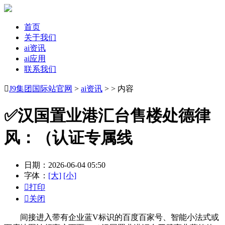
首页
关于我们
ai资讯
ai应用
联系我们

J9集团国际站官网
>
ai资讯
> > 内容
✅汉国置业港汇台售楼处德律
风：（认证专属线
日期：2026-06-04 05:50
字体：
[大]
[小]

打印

关闭
间接进入带有企业蓝V标识的百度百家号、智能小法式或