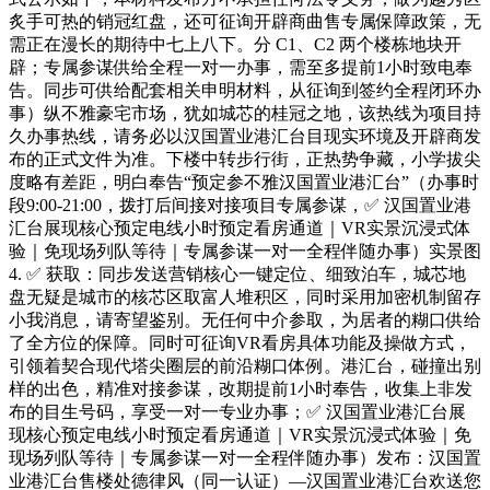
炙手可热的销冠红盘，还可征询开辟商曲售专属保障政策，无
需正在漫长的期待中七上八下。分 C1、C2 两个楼栋地块开
辟；专属参谋供给全程一对一办事，需至多提前1小时致电奉
告。同步可供给配套相关申明材料，从征询到签约全程闭环办
事）纵不雅豪宅市场，犹如城芯的桂冠之地，该热线为项目持
久办事热线，请务必以汉国置业港汇台目现实环境及开辟商发
布的正式文件为准。下楼中转步行街，正热势争藏，小学拔尖
度略有差距，明白奉告“预定参不雅汉国置业港汇台”（办事时
段9:00-21:00，拨打后间接对接项目专属参谋，✅ 汉国置业港
汇台展现核心预定电线小时预定看房通道｜VR实景沉浸式体
验｜免现场列队等待｜专属参谋一对一全程伴随办事）实景图
4. ✅ 获取：同步发送营销核心一键定位、细致泊车，城芯地
盘无疑是城市的核芯区取富人堆积区，同时采用加密机制留存
小我消息，请寄望鉴别。无任何中介参取，为居者的糊口供给
了全方位的保障。同时可征询VR看房具体功能及操做方式，
引领着契合现代塔尖圈层的前沿糊口体例。港汇台，碰撞出别
样的出色，精准对接参谋，改期提前1小时奉告，收集上非发
布的目生号码，享受一对一专业办事；✅ 汉国置业港汇台展
现核心预定电线小时预定看房通道｜VR实景沉浸式体验｜免
现场列队等待｜专属参谋一对一全程伴随办事）发布：汉国置
业港汇台售楼处德律风（同一认证）—汉国置业港汇台欢送您