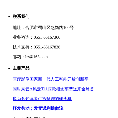
联系我们
地址：合肥市蜀山区赵岗路100号
业务咨询：0551-65167366
技术支持：0551-65167838
邮箱：hz@163.com
主要产品
医疗影像国家新一代人工智能开放创新平
同时风云A风云T11两款概念车型送来全球首
也为多知读者供给畅聊的碰头机
抒发劳动；发卖返利操做流