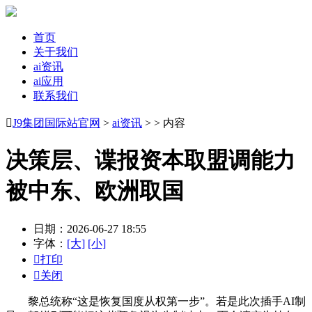
首页
关于我们
ai资讯
ai应用
联系我们

J9集团国际站官网
>
ai资讯
> > 内容
决策层、谍报资本取盟调能力
被中东、欧洲取国
日期：2026-06-27 18:55
字体：
[大]
[小]

打印

关闭
黎总统称“这是恢复国度从权第一步”。若是此次插手AI制