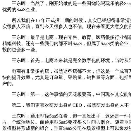
王东晖：当然了，刚开始做的是一些围绕吃喝玩乐的轻Saa
优秀的SaaS企业。
所以我们在15 年正式投二期的时候，其实已经想得非常清楚了
实很多人不信，直到今天很多人也不信。现在来看更大意义的是，Op
王东晖：最早是电商，现在零售、教育、医药很多行业都覆盖了
精鲲科技。还有一些我们内部不叫SaaS，但属于SaaS类的企业，
投的也会多一些。
王东晖：首先，电商本来就是完全数字化的环境，当时从阿里
电商有非常多的店，虽然这些店都不大，但这是一个成百万的
快的提升效率，尤其是订单量、采购量，销售量等方面，包括到
户的。
王东晖：第一，这件事情的天花板要高，中国现在其实能够达到
第二，我们更喜欢研发出身的CEO，虽然研发出身的人不一
王东晖：通用型轻SaaS在看，但一直没出手，这还是一件很
占一个统治地位。而通用型SaaS要花很长时间去磨合。随着
景模型将形成新的组合，垂直SaaS公司在场景模型上可以爆发