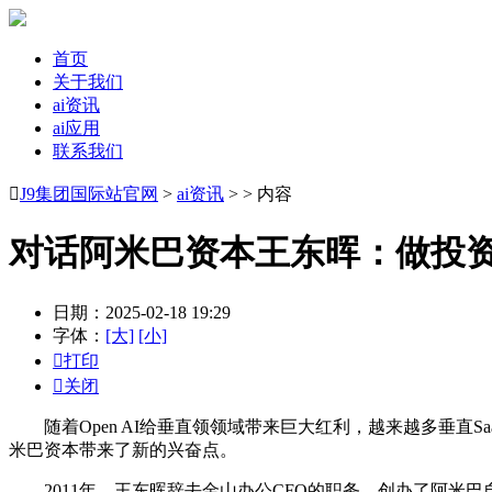
首页
关于我们
ai资讯
ai应用
联系我们

J9集团国际站官网
>
ai资讯
> > 内容
对话阿米巴资本王东晖：做投
日期：2025-02-18 19:29
字体：
[大]
[小]

打印

关闭
随着Open AI给垂直领领域带来巨大红利，越来越多垂直SaaS 公司从“S
米巴资本带来了新的兴奋点。
2011年，王东晖辞去金山办公CFO的职务，创办了阿米巴