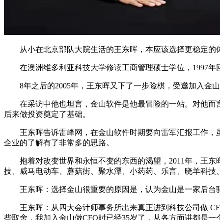
从小在北京部队大院生活的王东晖，本应该选择更稳定的体制
在澳洲维多利亚科技大学修读工商管理硕士学位，1997年
8年之后的2005年，王东晖又下了一步险棋，受邀加入金
在采访中他也坦言，金山软件是他最冒险的一站。对他而言，
后来做投资奠定了基础。
王东晖告诉雷峰网，在金山软件时期要向雷军汇报工作，虽然
企业的了解有了非常多的思路。
抱着对改变世界和永恒不变的东西的渴望，2011年，王东晖
技、威马电动车、蘑菇街、聚水潭、小药药、乐言、晓羊科技、百应
王东晖：选择金山很重要的原因是，认为金山是一家后台驱
王东晖：从四大会计师事务所出来真正进到科技公司做 CF
些取舍，我加入金山做CFO时已经35岁了，从各方面讲都是一