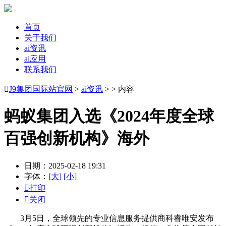
首页
关于我们
ai资讯
ai应用
联系我们

J9集团国际站官网
>
ai资讯
> > 内容
蚂蚁集团入选《2024年度全球
百强创新机构》海外
日期：2025-02-18 19:31
字体：
[大]
[小]

打印

关闭
3月5日，全球领先的专业信息服务提供商科睿唯安发布