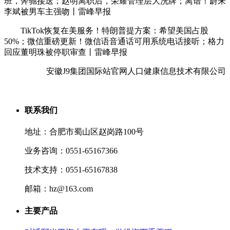
班，奔驰接送；赵明离职后，荣耀管理层大洗牌；离谱！蔚来
李斌被男车主强吻丨雷峰早报
TikTok恢复在美服务！特朗普提方案：希望美国占股
50%；微信重磅更新！微信语音通话可用系统电话接听；格力
回应董明珠被停职审查丨雷峰早报
安徽J9集团国际站官网人口健康信息技术有限公司
联系我们
地址：合肥市蜀山区赵岗路100号
业务咨询：0551-65167366
技术支持：0551-65167838
邮箱：hz@163.com
主要产品