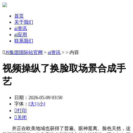
首页
关于我们
ai资讯
ai应用
联系我们

J9集团国际站官网
>
ai资讯
> > 内容
视频操纵了换脸取场景合成手
艺
日期：2026-05-09 03:50
字体：
[大]
[小]

打印

关闭
并正在欧美地域也获得了普遍。眼神逛离、脸色天然，这