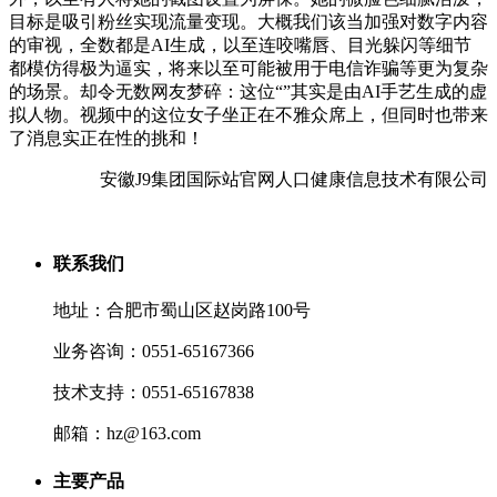
目标是吸引粉丝实现流量变现。大概我们该当加强对数字内容
的审视，全数都是AI生成，以至连咬嘴唇、目光躲闪等细节
都模仿得极为逼实，将来以至可能被用于电信诈骗等更为复杂
的场景。却令无数网友梦碎：这位“”其实是由AI手艺生成的虚
拟人物。视频中的这位女子坐正在不雅众席上，但同时也带来
了消息实正在性的挑和！
安徽J9集团国际站官网人口健康信息技术有限公司
联系我们
地址：合肥市蜀山区赵岗路100号
业务咨询：0551-65167366
技术支持：0551-65167838
邮箱：hz@163.com
主要产品