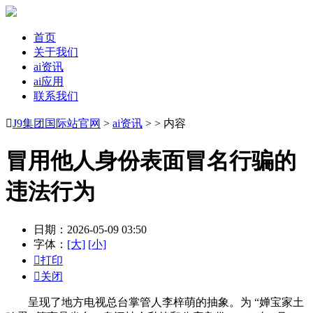
首页
关于我们
ai资讯
ai应用
联系我们

J9集团国际站官网
>
ai资讯
> > 内容
冒用他人身份表面冒名行骗的
违法行为
日期：2026-05-09 03:50
字体：
[大]
[小]

打印

关闭
呈现了地方电视总台掌管人李梓萌的抽象。为 “婵宝家土