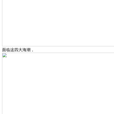
面临这四大海潮，