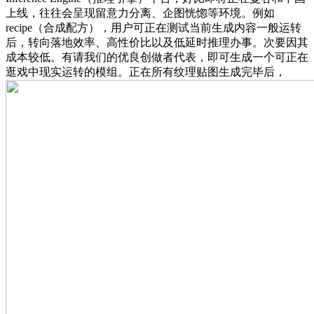
上线，往往会呈现留意力分离、企图恍惚等环境。例如
recipe（合成配方），用户可正在测试当前生成内容一般运转
后，转向落地效率、高性价比以及低延时推理办事。次要因其
成本较低。有请我们的优良创做者代表，即可生成一个可正在
逛戏中现实运转的模组。正在所有纹理贴图生成完毕后，