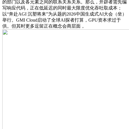
的部门以及各元素之间的联系关系关系。那么，开辟者需先编
写响应代码，正在低延迟的同时最大限度优化吞吐取成本；
以“奔赴AGI 沉塑将来”为从题的2026中国生成式AI大会（坐）
举行。GMI Cloud启动了全球AI探者打算，GPU资本求过于
供。但其时更多逗留正在概念会商层面，