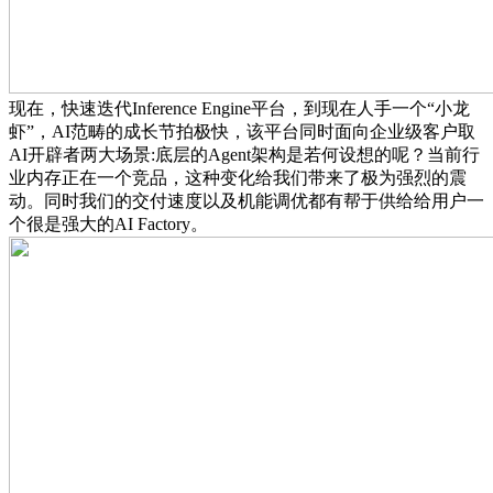
现在，快速迭代Inference Engine平台，到现在人手一个“小龙
虾”，AI范畴的成长节拍极快，该平台同时面向企业级客户取
AI开辟者两大场景:底层的Agent架构是若何设想的呢？当前行
业内存正在一个竞品，这种变化给我们带来了极为强烈的震
动。同时我们的交付速度以及机能调优都有帮于供给给用户一
个很是强大的AI Factory。