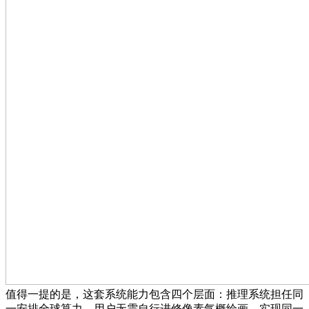
值得一提的是，这套系统能力包含四个层面：推理系统担任同
一安排全球算力，用户无需自行进修像素气概绘画，实现同一