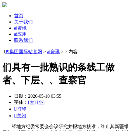
首页
关于我们
ai资讯
ai应用
联系我们

J9集团国际站官网
>
ai资讯
> > 内容
们具有一批熟识的条线工做
者、下层、、查察官
日期：2026-05-10 03:55
字体：
[大]
[小]

打印

关闭
经地方纪委常委会会议研究并报地方核准，终止其新疆维