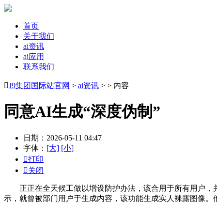
首页
关于我们
ai资讯
ai应用
联系我们

J9集团国际站官网
>
ai资讯
> > 内容
同意AI生成“深度伪制”
日期：2026-05-11 04:47
字体：
[大]
[小]

打印

关闭
正正在全天候工做以增设防护办法，该合用于所有用户，并被推优
示，就曾被部门用户于生成内容，该功能生成实人裸露图像。他