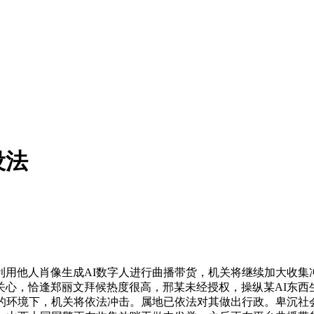
设法
他人肖像生成AI数字人进行曲播带货，机关将继续加大收集冲
心，恰逢郑丽文拜候热度很高，邢某未经授权，操纵某AI东西
权的环境下，机关将依法冲击。属地已依法对其做出行政。卑沉社