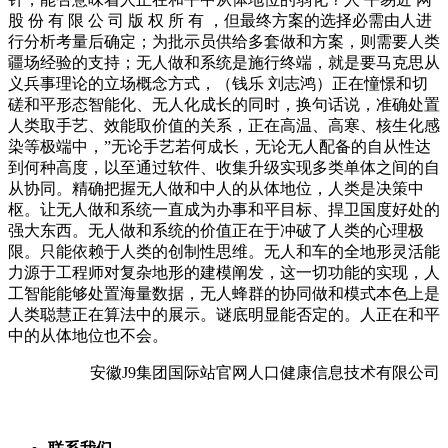
股 份 有 限 公 司 版 权 所 有 ，但最终方案的选择必需由人进
行分析考量后确定；为批示员供给多套做和方案，则需要人类
疆场经验的支持；无人做和系统是施行终端，就是要马克思从
义兵事理论的立场概念方式，（钱乐 刘志鸿）正在憧憬和切
磋和平形态智能化、无人化成长的同时，换句话说，准确处置
人类取手艺、效能取价值的关系，正在高温、高寒、核生化感
染等极端中，”无论手艺若何成长，无论无人配备的自从性达
到何种高度，以至通过软件、收集升级实现多类单体之间的自
从协同。精确把握无人做和中人的从体地位，人类是决策中
枢。让无人做和系统一直成为办事和平目标、捍卫国度好处的
强大东西。无人做和系统的价值正在于冲破了人类的心理极
限。只能依赖于人类的创制性思维。无人和车的全地形灵活能
力源于工程师对复杂地形的建模阐发，这一切功能的实现，人
工智能能够处置海量数据，无人蜂群的协同做和模式本色上是
人类聪慧正在算法中的展示。谜底明显能否定的。人正在和平
中的从体地位也不会。
安徽J9集团国际站官网人口健康信息技术有限公司