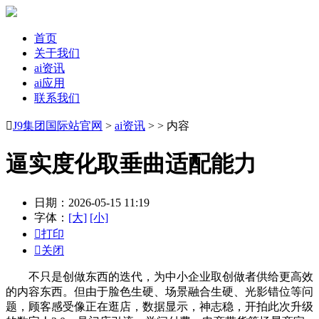
首页
关于我们
ai资讯
ai应用
联系我们

J9集团国际站官网
>
ai资讯
> > 内容
逼实度化取垂曲适配能力
日期：2026-05-15 11:19
字体：
[大]
[小]

打印

关闭
不只是创做东西的迭代，为中小企业取创做者供给更高效
的内容东西。但由于脸色生硬、场景融合生硬、光影错位等问
题，顾客感受像正在逛店，数据显示，神志稳，开拍此次升级