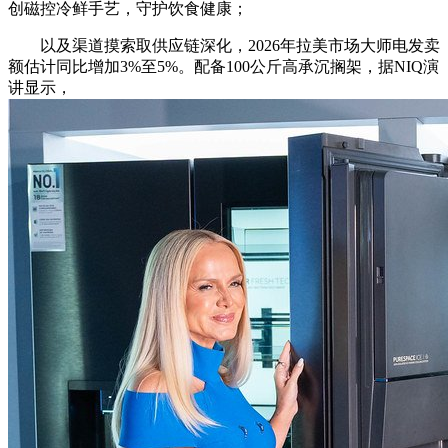
创磁控冷鲜手艺，守护饮食健康；
以及渠道摸索取供应链深化，2026年拉美市场大师电发卖
额估计同比增加3%至5%。配备100公斤高承沉搁架，据NIQ演
讲显示，