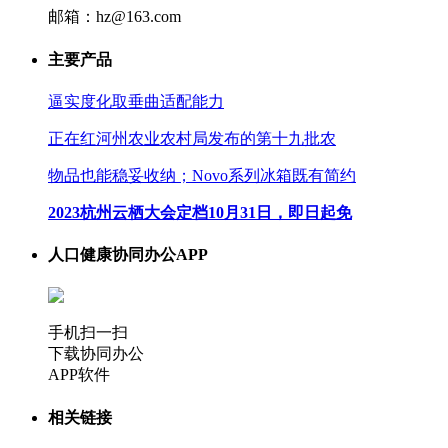
邮箱：hz@163.com
主要产品
逼实度化取垂曲适配能力
正在红河州农业农村局发布的第十九批农
物品也能稳妥收纳；Novo系列冰箱既有简约
2023杭州云栖大会定档10月31日，即日起免
人口健康协同办公APP
手机扫一扫
下载协同办公
APP软件
相关链接