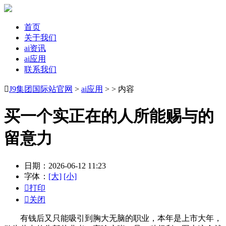
首页
关于我们
ai资讯
ai应用
联系我们

J9集团国际站官网
>
ai应用
> > 内容
买一个实正在的人所能赐与的
留意力
日期：2026-06-12 11:23
字体：
[大]
[小]

打印

关闭
有钱后又只能吸引到胸大无脑的职业，本年是上市大年，