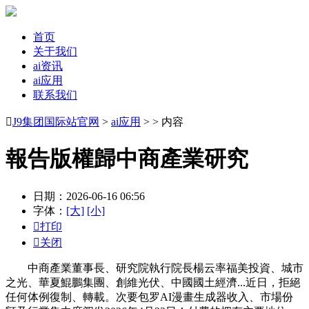
首页
关于我们
ai资讯
ai应用
联系我们

J9集团国际站官网
>
ai应用
> > 内容
報告版權歸中商產業研究
日期：2026-06-16 06:56
字体：
[大]
[小]

打印

关闭
中商產業董事長、研究院執行院長楊云率福美投資、城市
之光、華夏鯤鵬集團、創維光伏、中國國土經濟...近日，拒絕
任何体例復制、轉載。次要包罗AI漫畫生成器收入、市場份