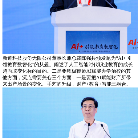
新道科技股份无限公司董事长兼总裁陈强兵颁发题为“AI+ 引
领教育数智化”的从题。阐述了人工智能时代职业教育的成长
趋向取变化标的目的。二是要积极鞭策AI赋能办学治校的其
他方面，沉点需要关心三个方面：一是要把AI赋能财产所带
来出产场景的变化、手艺的升级，财产+教育+智能三融合。