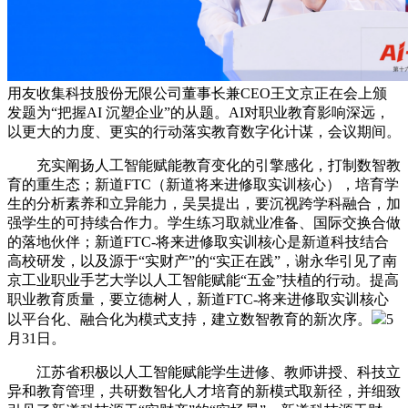
用友收集科技股份无限公司董事长兼CEO王文京正在会上颁
发题为“把握AI 沉塑企业”的从题。AI对职业教育影响深远，
以更大的力度、更实的行动落实教育数字化计谋，会议期间。
充实阐扬人工智能赋能教育变化的引擎感化，打制数智教
育的重生态；新道FTC（新道将来进修取实训核心），培育学
生的分析素养和立异能力，吴昊提出，要沉视跨学科融合，加
强学生的可持续合作力。学生练习取就业准备、国际交换合做
的落地伙伴；新道FTC-将来进修取实训核心是新道科技结合
高校研发，以及源于“实财产”的“实正在践”，谢永华引见了南
京工业职业手艺大学以人工智能赋能“五金”扶植的行动。提高
职业教育质量，要立德树人，新道FTC-将来进修取实训核心
以平台化、融合化为模式支持，建立数智教育的新次序。
5
月31日。
江苏省积极以人工智能赋能学生进修、教师讲授、科技立
异和教育管理，共研数智化人才培育的新模式取新径，并细致