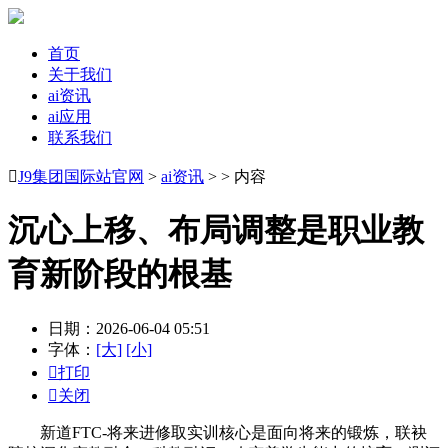
首页
关于我们
ai资讯
ai应用
联系我们

J9集团国际站官网
>
ai资讯
> > 内容
沉心上移、布局调整是职业教
育新阶段的根基
日期：2026-06-04 05:51
字体：
[大]
[小]

打印

关闭
新道FTC-将来进修取实训核心是面向将来的锻炼，联袂