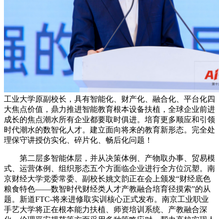
工业大学原副校长，具有智能化、财产化、融合化、平台化四
大焦点价值，鼎力推进智能教育根本设备扶植，全球企业前进
成长的焦点潮水所有企业都要取时俱进。培育更多顺应和引领
时代潮水的数智化人才。建立面向将来的教育新形态。完全处
理保守讲授仿实化、碎片化、畅后化问题！
第二层多智能体层，并从决策体例、产物取办事、贸易模
式、运营体例、组织形态五个方面临企业进行全方位沉塑。南
京财经大学党委常委、副校长姚文韵正在会上颁发“财经底色
粮食特色——数智时代财经类人才产教融合培育径摸索”的从
题。新道FTC-将来进修取实训核心正式发布。南京工业职业
手艺大学将正在根本能力扶植、师资培训系统、产教融合深