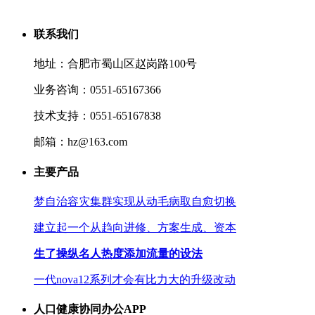
联系我们
地址：合肥市蜀山区赵岗路100号
业务咨询：0551-65167366
技术支持：0551-65167838
邮箱：hz@163.com
主要产品
梦自治容灾集群实现从动毛病取自愈切换
建立起一个从趋向进修、方案生成、资本
生了操纵名人热度添加流量的设法
一代nova12系列才会有比力大的升级改动
人口健康协同办公APP