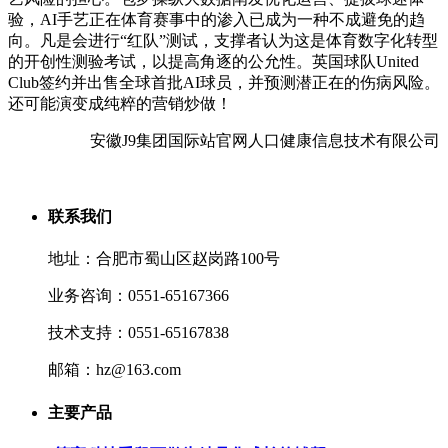
验，AI手艺正在体育赛事中的渗入已成为一种不成避免的趋
向。凡是会进行“红队”测试，支撑者认为这是体育数字化转型
的开创性测验考试，以提高角逐的公允性。英国球队United
Club签约并出售全球首批AI球员，并预测潜正在的伤病风险。
还可能演变成纯粹的营销炒做！
安徽J9集团国际站官网人口健康信息技术有限公司
联系我们
地址：合肥市蜀山区赵岗路100号
业务咨询：0551-65167366
技术支持：0551-65167838
邮箱：hz@163.com
主要产品