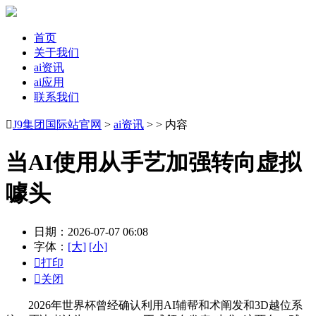
首页
关于我们
ai资讯
ai应用
联系我们

J9集团国际站官网
>
ai资讯
> > 内容
当AI使用从手艺加强转向虚拟
噱头
日期：2026-07-07 06:08
字体：
[大]
[小]

打印

关闭
2026年世界杯曾经确认利用AI辅帮和术阐发和3D越位系