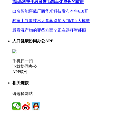
I等高科技手段可做为精品化成长的辅帮
出名智能穿戴厂商华米科技发布本年618开
独家丨谷歌技术大拿蒋路加入TikTok大模型
最看沉产物的哪些方面？正在选择智能眼
人口健康协同办公APP
手机扫一扫
下载协同办公
APP软件
相关链接
请选择网站