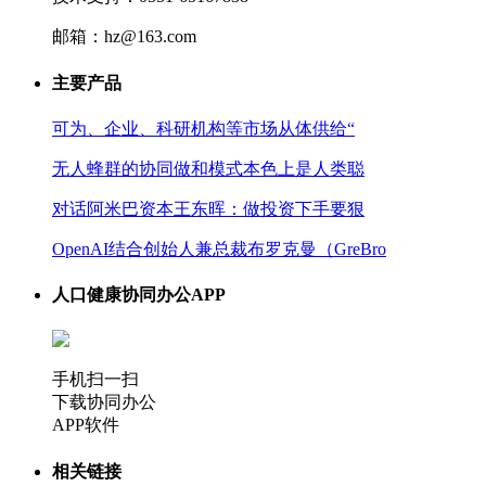
邮箱：hz@163.com
主要产品
可为、企业、科研机构等市场从体供给“
无人蜂群的协同做和模式本色上是人类聪
对话阿米巴资本王东晖：做投资下手要狠
OpenAI结合创始人兼总裁布罗克曼（GreBro
人口健康协同办公APP
手机扫一扫
下载协同办公
APP软件
相关链接