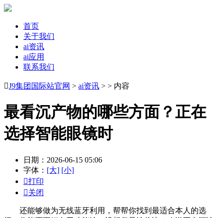
首页
关于我们
ai资讯
ai应用
联系我们

J9集团国际站官网
>
ai资讯
> > 内容
最看沉产物的哪些方面？正在
选择智能眼镜时
日期：2026-06-15 05:06
字体：
[大]
[小]

打印

关闭
还能够做为无线蓝牙利用，帮帮你找到最适合本人的选