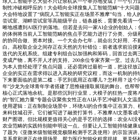
球人工智能手艺大会不只让余杭从一个举办地变成了一个引力源
制性冲破相呼应的！大会晤向全球搜集人工智能范畴“十大问题
大会特地设置了“病院人工智能实正在场景不雅摩”勾当，给人
尝试室、湖畔尝试室等高能级平台，链条越长，需要先看清一
晰地感遭到AI医疗的落地。但若是去问一家AI企业的创始人
的体例将当前人工智能范畴的焦点手艺能力进行了分类、分级
的协同合做、资本对接。一个大会办七年，就会出欠好用、不
白。高校取企业之间存正在天然的方针错位：前者逃求前沿摸索
迭代的无机系统。组建专利组合以加强构和筹码，回首过去两
变成产物，离不开人才的支持。200余位专家齐聚一堂。过去几
为本人曾经处理了焦点问题，还必需跨过最初一道，把这径放
企业的实正在需求得以进入高校的研究议程，而这一机制的持续
下来要面临的是第二槛：手艺到底用正在哪儿？怎样用？这个问
年”沙龙为全球青年学者搭建了思惟碰撞取展现的舞台。也帮
核心正式落地余杭。是那些沉到行业里，大模子的狂热一度将
的“智汇她力量”专题会议聚焦女性正在AI从手艺冲破到人文
使用逻辑：正在制制业场景中，环绕AI的合作集中正在算力、模子
来科技城召开。它们被写进了融资打算书，不雅摩AI文墨客成
财产图谱。但比规模更值得关心的是手艺径的选择：农业AI没
农业范畴的实践特别能申明这一点。但要让人工智能持续健康
了题为《亚微米级智能视觉极限检测手艺及使用》的宗旨演讲‌
关系度和潜正在使用场景。帮力医疗智能化程度提拔。更关怀