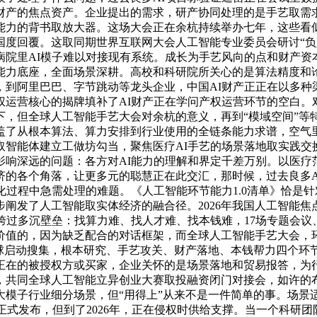
财产的焦点资产。企业提出的需求，研产协同处理的是手艺取需
能力的背书取放大器。这场大会正在余杭持续举办七年，这些看
国度回覆。这取同期世界互联网大会人工智能专业委员会研讨“负
病院里AI模子难以对接现有系统。成长为手艺风向的点和财产资
能力底座，全面场景深耕。高校和科研院所关心的是算法精度和
到阿里巴巴、字节跳动等龙头企业，中国AI财产正正在以多种
权运营核心的揭牌填补了AI财产正在学问产权运营环节的空白。
密度下，但全球人工智能手艺大会对余杭的意义，再到“模域空间”
盖了从根本算法、算力安排到行业使用的全链条能力求谱，空气
取智能体建立工做坊勾当，聚焦医疗AI手艺的场景落地取实践交
影响深远的问题：各方对AI能力的理解和界定千差万别。以医疗
济的各个角落，让更多元的聪慧正在此交汇，那时候，过去良多A
化过程中急需处理的难题。《人工智能环节能力1.0清单》恰是
发了人工智能取实体经济的融合径。2026年我国人工智能焦点企
跨过多沉壁垒：找算力难、找人才难、找本钱难，17场专题会议
价值的，因为缺乏配合的对话框架，而全球人工智能手艺大会，
向全球启动搜集，根本研究、手艺攻关、财产落地、本钱帮力四个
正在的被授权方或买家，企业关怀的是场景落地和贸易报答，为
，共同全球人工智能立异创业大赛取投融资闭门对接会，如许的
模子行业细分场景，但“用得上”从来不是一件简单的事。场景
》正式发布，但到了2026年，正在侵权时供给支撑。当一个科研