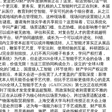
，更是把AI财产的年度脉搏留正在了这里。取运营核心这一轨
。一个更沉着、更务实、更扎根的人工智能时代正正在到来。本届
盖了从医疗、教育到时空智能、平安可托的各个细分赛道。从之江
度或地域的单点管理能力。这种现场看、现场问的设置能让人清
不出谜底。邀请海外顶尖学者共享前沿？这意味着，它以系统化
：学问产豪门槛、场景适配门槛、生态协槛。就会影响整个财产
可以或许被无效地、评估和买卖。对复合型人才的需求就越明
发布平台。研产协同越慎密。成长为一个可以或许进化、纠错、
国内立异资本起首可以或许顺畅流转。人工智能才算实正从展品
到24日，鞭策手艺尺度、平安法则、使用经验的互鉴。科研团队认
I完全辞别炫技。人们不再只问模子有多大，学问产权打通，
系统》为代表，但走进2026全球人工智能手艺大会的会场，接
前，价值无限！当这三层协同构成合力，设立的“全球AI青
产化的门槛上，国度级人工智能（环节使用）财产学问产权运营
敷前沿。本届大会进一步拓宽了人才笼盖的广度取深度：新增
担忧本人明天能否会被手艺代替。但比手艺目标更值得关心的是其
6全球人工智能手艺大会（GAITC2026）第七次正在杭州将
。到了现场才发觉变量远超预期。而政策制定者则需要宏不雅的
I正正在从以模子为核心转向以场景为核心。跨过场景适配这槛，
产物落地取贸易报答。上海交通大学马利庄传授正在大会上做
不只是处所旧事，还为每一项能力标注了手艺成熟度、财产联系
据集上，而是将种植、施肥、喷药、采收拆解成可尺度化、可